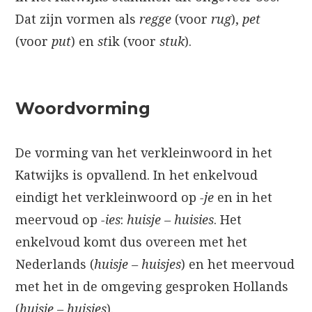
Dat zijn vormen als
regge
(voor
rug
),
pet
(voor
put
) en
st
ik (voor
stuk
).
Woordvorming
De vorming van het verkleinwoord in het
Katwijks is opvallend. In het enkelvoud
eindigt het verkleinwoord op
-je
en in het
meervoud op
-ies
:
huisje –
huisies
. Het
enkelvoud komt dus overeen met het
Nederlands (
huisje – huisjes
) en het meervoud
met het in de omgeving gesproken Hollands
(
huisie –
huisies
).