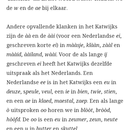
de
w
en de
ae
bij elkaar.
Andere opvallende klanken in het Katwijks
zijn de
àà
en de
àài
(voor een Nederlandse
ei
,
geschreven korte
ei
) in
mààsje
,
klààn
,
zààl
en
mààid
,
ààiland
,
wàài
. Voor de als lange
ij
geschreven
ei
heeft het Katwijks dezelfde
uitspraak als het Nederlands. Een
Nederlandse
ee
is in het Katwijks een
eu
in
deuze
, s
peule
,
veul
, een
ie
in
bien
,
twie
,
stien
,
en een
ae
in
klaed
,
maestal
,
zaep
. Een als lange
ò
uitsproken
oo
horen we in
blòòt
,
bròòd
,
hòòfd
. De
oo
is een
eu
in
zeumer
,
zeun
,
neute
en een
u
in
butter
en
skuttel
.