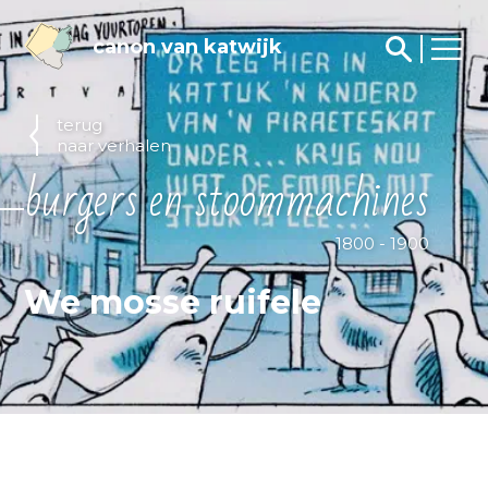
canon van katwijk
terug
naar verhalen
burgers en stoommachines
1800 - 1900
We mosse ruifele