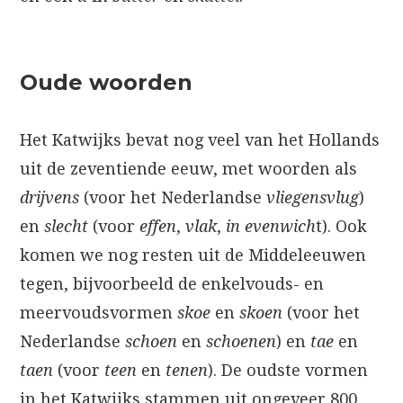
Oude woorden
Het Katwijks bevat nog veel van het Hollands
uit de zeventiende eeuw, met woorden als
drijvens
(voor het Nederlandse
vliegensvlug
)
en
slecht
(voor
effen
,
vlak
,
in evenwich
t). Ook
komen we nog resten uit de Middeleeuwen
tegen, bijvoorbeeld de enkelvouds- en
meervoudsvormen
skoe
en
skoen
(voor het
Nederlandse
schoen
en
schoenen
) en
tae
en
taen
(voor
teen
en
tenen
). De oudste vormen
in het Katwijks stammen uit ongeveer 800.