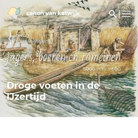
canon van katwijk
terug
naar verhalen
jagers, boeren en romeinen
5000 vchr. - 500
Droge voeten in de
IJzertijd