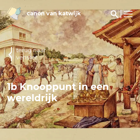
canon van katwijk
terug naar
venster
1b Knooppunt in een
wereldrijk