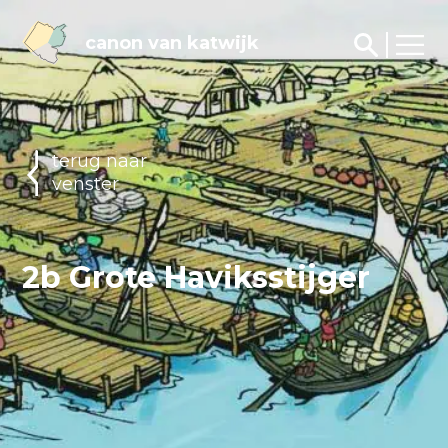
canon van katwijk
terug naar
venster
2b Grote Haviksstijger