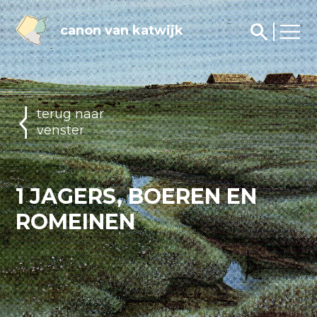
canon van katwijk
terug naar
venster
1 JAGERS, BOEREN EN
ROMEINEN